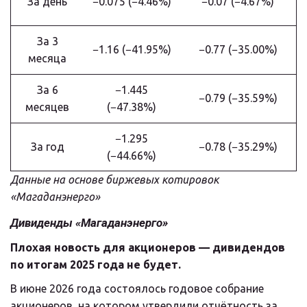
За день
−0.075 (−4.46%)
−0.07 (−4.67%)
За 3
−1.16 (−41.95%)
−0.77 (−35.00%)
месяца
За 6
−1.445
−0.79 (−35.59%)
месяцев
(−47.38%)
−1.295
За год
−0.78 (−35.29%)
(−44.66%)
Данные на основе биржевых котировок 
«Магаданэнерго»
Дивиденды «Магаданэнерго»
Плохая новость для акционеров — дивидендов 
по итогам 2025 года не будет.
В июне 2026 года состоялось годовое собрание 
акционеров, на котором утвердили отчётность за 