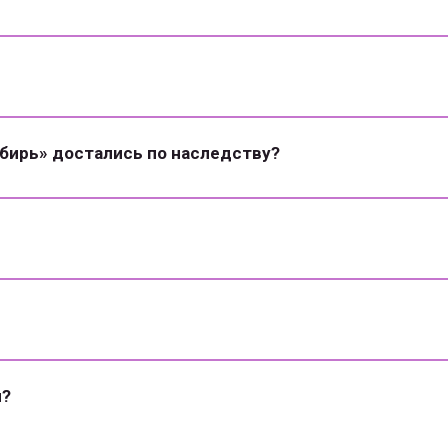
ибирь» достались по наследству?
й?