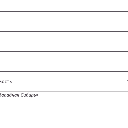
в
мость
Западная Сибирь»