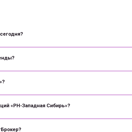
 сегодня?
денды?
»?
ций «РН-Западная Сибирь»?
гБрокер?