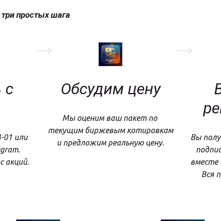
 три простых шага
с 
Обсудим цену
В
ре
Мы оценим ваш пакет по 
текущим биржевым котировкам 
-01 или 
Вы полу
и предложим реальную цену.
gram. 
подпис
с акций.
вместе 
Вся п