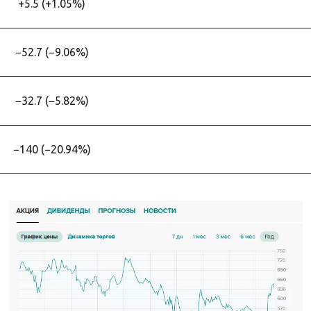
+5.5 (+1.05%)
−52.7 (−9.06%)
−32.7 (−5.82%)
−140 (−20.94%)