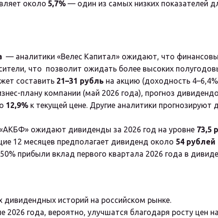
вляет около 
5,7%
 — один из самых низких показателей д
а
  — аналитики «Велес Капитал» ожидают, что финансовые
сители, что  позволит ожидать более высоких полугодов
жет составить 
21–31 рубль
 на акцию (доходность 4–6,4%)
изнес-плану компании (май 2026 года), прогноз дивиденд
о 
12,9%
 к текущей цене. Другие аналитики прогнозируют
 «АКБФ» ожидают дивиденды за 2026 год на уровне 
73,5 
щие 12 месяцев предполагает дивиденд около 
54 рублей
 50% прибыли вклад первого квартала 2026 года в дивиде
х дивидендных историй на российском рынке.
 2026 года, вероятно, улучшатся благодаря росту цен на