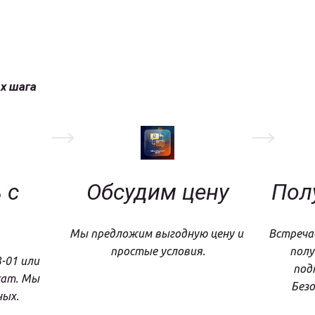
ых шага
с 
Обсудим цену
Пол
Мы предложим выгодную цену и 
Встречае
простые условия.
полу
-01 или 
под
am. Мы 
Безо
ных.