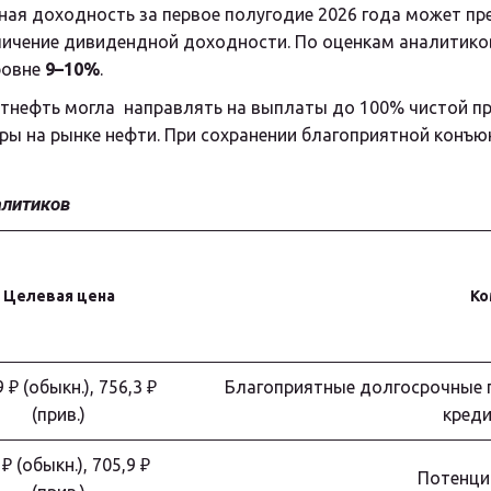
ая доходность за первое полугодие 2026 года может пр
личение дивидендной доходности. По оценкам аналитико
овне 
9–10%
.
нефть могла  направлять на выплаты до 100% чистой при
ры на рынке нефти. При сохранении благоприятной конъю
алитиков
Целевая цена
Ко
 ₽ (обыкн.), 756,3 ₽
Благоприятные долгосрочные 
(прив.)
креди
₽ (обыкн.), 705,9 ₽
Потенци